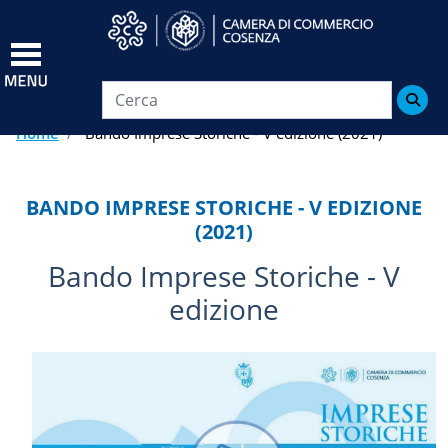
Salta
al
contenuto
principale

Home
Bando Imprese Storiche - V edizione (2021)
BANDO IMPRESE STORICHE - V EDIZIONE
(2021)
Bando Imprese Storiche - V
edizione