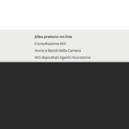
Albo - Footer Menu
Albo pretorio on-line
Consultazione Atti
Avvisi e Bandi della Camera
Atti depositati Agenti riscossione
ssibilità