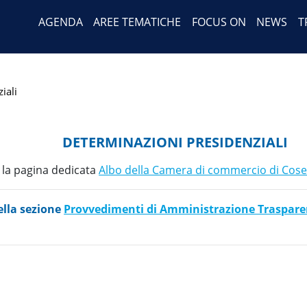
Header Menu
Salta
AGENDA
AREE TEMATICHE
FOCUS ON
NEWS
T
al
contenuto
principale
iali
DETERMINAZIONI PRESIDENZIALI
a la pagina dedicata
Albo della Camera di commercio di Cos
ella sezione
Provvedimenti di Amministrazione Traspare