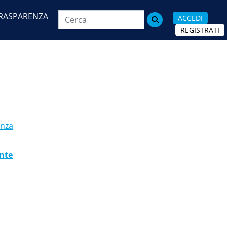
RASPARENZA
ACCEDI

REGISTRATI
Config
enza
nte