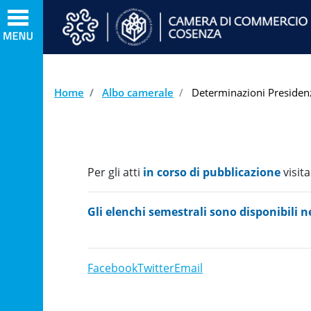
Home
Albo camerale
Determinazioni Presidenz
Per gli atti
in corso di pubblicazione
visit
Gli elenchi semestrali sono disponibili n
Facebook
Twitter
Email