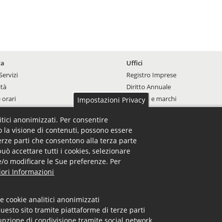
 Footer Menu
Uffici - Footer Menu
ra
Uffici
Servizi
Registro Imprese
ità
Diritto Annuale
 orari
Brevetti e marchi
Impostazioni Privacy
Camera arbitrale
litici anonimizzati. Per consentire
Altri Uffici
o la visione di contenuti, possono essere
terze parti che consentono alla terza parte
@cs.legalmail.camcom.it -
Note Legali -
Privacy -
Dichiarazione di acce
può accettare tutti i cookies, selezionare
o e/o modificare le Sue preferenze. Per
Privacy
Note Legali
Link utili
Accesso Backoffice
ori Informazioni
e cookie analitici anonimizzati
uesto sito tramite piattaforme di terze parti
unzione di condivisione tramite social network.