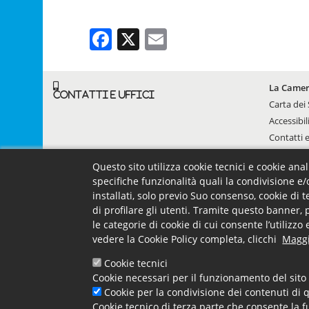
Facebook
X
Email
Footer menu
Camera -
La Came
Contatti e uffici
Carta dei 
Accessibil
Contatti e
Questo sito utilizza cookie tecnici e cookie ana
specifiche funzionalità quali la condivisione e/
installati, solo previo Suo consenso, cookie di 
Camera di Commercio di Cosenza, P.IVA. 01089970782 -
cciaa
di profilare gli utenti. Tramite questo banner, 
le categorie di cookie di cui consente l’utilizz
Footer Right
Trasparenza
URP
Moduli
Mappa
Elenco Siti Tematici
vedere la Cookie Policy completa, clicchi
Maggi
Cookie tecnici
Cookie necessari per il funzionamento del sito 
Cookie per la condivisione dei contenuti di q
Cookie tecnico di terza parte che consente la f