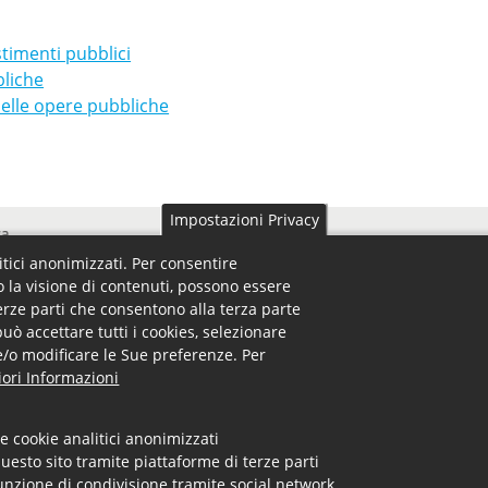
9
stimenti pubblici
bliche
 delle opere pubbliche
Impostazioni Privacy
 Footer Menu
Uffici - Footer Menu
ra
Uffici
Servizi
Registro Imprese
litici anonimizzati. Per consentire
o la visione di contenuti, possono essere
ità
Diritto Annuale
terze parti che consentono alla terza parte
 orari
Brevetti e marchi
può accettare tutti i cookies, selezionare
Camera arbitrale
o e/o modificare le Sue preferenze. Per
Altri Uffici
ori Informazioni
@cs.legalmail.camcom.it -
Note Legali -
Privacy -
Dichiarazione di acce
e cookie analitici anonimizzati
uesto sito tramite piattaforme di terze parti
Privacy
Note Legali
Link utili
Accesso Backoffice
unzione di condivisione tramite social network.