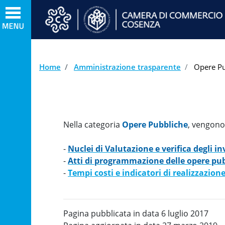
Home
Amministrazione trasparente
Opere Pu
Nella categoria
Opere Pubbliche
, vengono 
-
Nuclei di Valutazione e verifica degli i
-
Atti di programmazione delle opere pu
-
Tempi costi e indicatori di realizzazion
Pagina pubblicata in data 6 luglio 2017