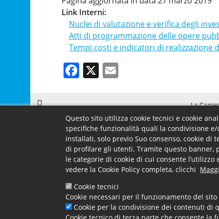
Pagina aggiornata in data 27 marzo 201
Link Interni
Nuclei di valutazione e verifica degli inve
Atti di programmazione delle opere pub
Tempi costi e indicatori di realizzazione
Facebook
X
Email
Footer menu
Camera -
La Came
Contatti e uffici
Carta dei 
Questo sito utilizza cookie tecnici e cookie ana
specifiche funzionalità quali la condivisione e/
Accessibil
installati, solo previo Suo consenso, cookie di 
Contatti e
di profilare gli utenti. Tramite questo banner, 
le categorie di cookie di cui consente l’utilizz
vedere la Cookie Policy completa, clicchi
Maggi
Cookie tecnici
Camera di Commercio di Cosenza, P.IVA. 01089970782 -
cciaa
Cookie necessari per il funzionamento del sito 
Cookie per la condivisione dei contenuti di q
Footer Right
Trasparenza
URP
Moduli
Mappa
Elenco Siti Tematici
Cookie tecnico di terza parte che consente la f