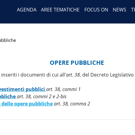
Header Menu
Salta
AGENDA
AREE TEMATICHE
FOCUS ON
NEWS
T
al
contenuto
principale
bbliche
OPERE PUBBLICHE
inseriti i documenti di cui all'
art. 38
, del Decreto Legislativo
nvestimenti pubblici
art. 38, commi 1
bbliche
art. 38, commi 2 e 2-bis
e delle opere pubbliche
art. 38, comma 2