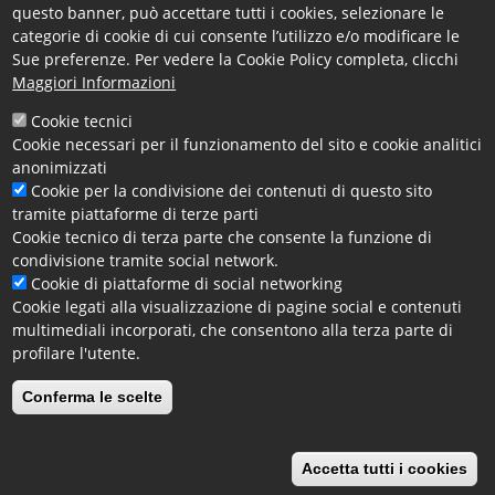
questo banner, può accettare tutti i cookies, selezionare le
categorie di cookie di cui consente l’utilizzo e/o modificare le
Sue preferenze. Per vedere la Cookie Policy completa, clicchi
Maggiori Informazioni
Cookie tecnici
Allegati
Cookie necessari per il funzionamento del sito e cookie analitici
Comunicato stampa demografia di Impresa
anonimizzati
settembre 2025
Cookie per la condivisione dei contenuti di questo sito
tramite piattaforme di terze parti
Comunicato Stampa demografia di Impresa
Cookie tecnico di terza parte che consente la funzione di
marzo 2025
condivisione tramite social network.
Comunicato Stampa demografia di Impresa
Cookie di piattaforme di social networking
marzo 2024
Cookie legati alla visualizzazione di pagine social e contenuti
Comunicato Stampa demografia di Impresa
multimediali incorporati, che consentono alla terza parte di
gennaio 2024
profilare l'utente.
Comunicato Stampa demografia di Impresa
Conferma le scelte
agosto 2023
Comunicato Stampa demografia di Impresa aprile
2023
Accetta tutti i cookies