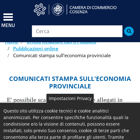
Salta
al
contenuto
principale

Home
Ufficio Relazioni con il Pubblico
Pubblicazioni online
Comunicati stampa sull'economia provinciale
COMUNICATI STAMPA SULL'ECONOMIA
PROVINCIALE
Impostazioni Privacy
E' possibile scaricare dalla sezione allegati in
fondo alla pagina i comunicati stampa aventi ad
Questo sito utilizza cookie tecnici e cookie analitici
anonimizzati. Per consentire specifiche funzionalità quali la
oggetto tematiche inerenti l'economia del
condivisione e/o la visione di contenuti, possono essere
territorio, in particolare sulla demografia di
installati, solo previo Suo consenso, cookie di terze parti che
impresa.
consentono alla terza parte di profilare gli utenti. Tramite