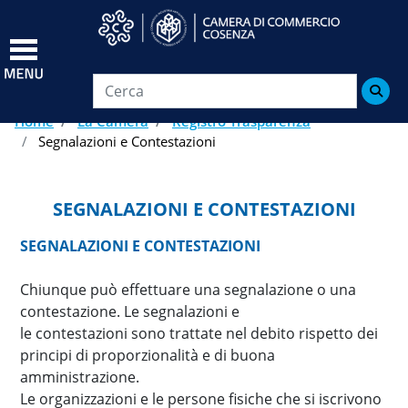
Salta
al
contenuto
principale

Home
La Camera
Registro Trasparenza
Segnalazioni e Contestazioni
SEGNALAZIONI E CONTESTAZIONI
SEGNALAZIONI E CONTESTAZIONI
Chiunque può effettuare una segnalazione o una
contestazione. Le segnalazioni e
le contestazioni sono trattate nel debito rispetto dei
principi di proporzionalità e di buona
amministrazione.
Le organizzazioni e le persone fisiche che si iscrivono