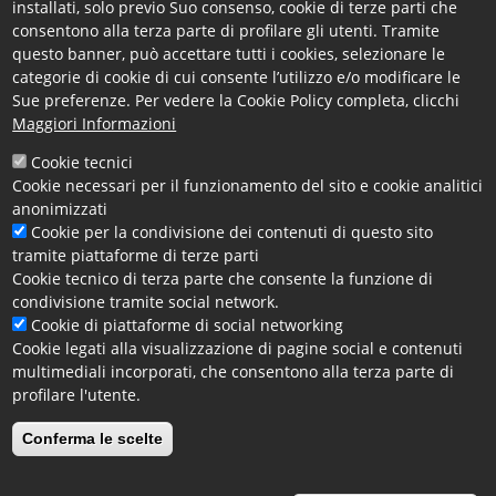
qualora ritenga che un soggetto registrato non abbia
installati, solo previo Suo consenso, cookie di terze parti che
consentono alla terza parte di profilare gli utenti. Tramite
rispettato il Codice di condotta (gli errori di fatto
questo banner, può accettare tutti i cookies, selezionare le
vengono gestiti mediante segnalazioni).
categorie di cookie di cui consente l’utilizzo e/o modificare le
NB: le contestazioni devono essere suffragate da
Sue preferenze. Per vedere la Cookie Policy completa, clicchi
elementi di prova.
Maggiori Informazioni
In caso di ripetuti episodi di mancata cooperazione,
Cookie tecnici
di comportamento scorretto o di inosservanza grave
Cookie necessari per il funzionamento del sito e cookie analitici
del Codice di condotta, il soggetto registrato potrà
anonimizzati
essere sospeso dal Registro per uno o due anni, con
Cookie per la condivisione dei contenuti di questo sito
menzione pubblica del provvedimento nel Registro.
tramite piattaforme di terze parti
Cookie tecnico di terza parte che consente la funzione di
Invio di una contestazione
condivisione tramite social network.
Cookie di piattaforme di social networking
Cookie legati alla visualizzazione di pagine social e contenuti
Suggerimenti
multimediali incorporati, che consentono alla terza parte di
E' possibile inviare proposte, richieste, suggerimenti,
profilare l'utente.
studi, ricerche, analisi e qualsiasi altra
Conferma le scelte
comunicazione relativa all’interesse rappresentato.