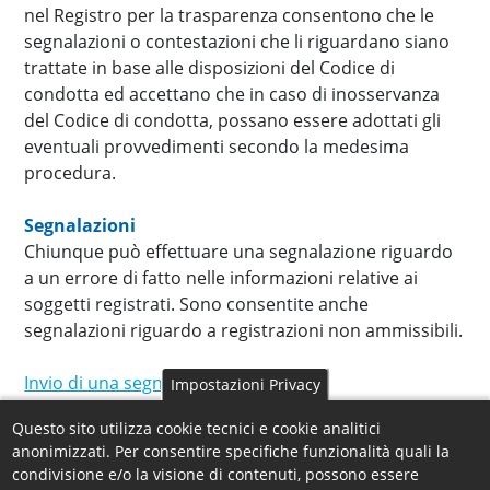
nel Registro per la trasparenza consentono che le
segnalazioni o contestazioni che li riguardano siano
trattate in base alle disposizioni del Codice di
condotta ed accettano che in caso di inosservanza
del Codice di condotta, possano essere adottati gli
eventuali provvedimenti secondo la medesima
procedura.
Segnalazioni
Chiunque può effettuare una segnalazione riguardo
a un errore di fatto nelle informazioni relative ai
soggetti registrati. Sono consentite anche
segnalazioni riguardo a registrazioni non ammissibili.
Invio di una segnalazione
Impostazioni Privacy
Questo sito utilizza cookie tecnici e cookie analitici
Contestazioni
anonimizzati. Per consentire specifiche funzionalità quali la
Chiunque può presentare una formale contestazione
condivisione e/o la visione di contenuti, possono essere