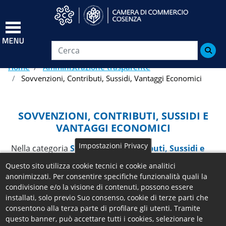
Salta
al
contenuto
principale

Home
Amministrazione trasparente
Sovvenzioni, Contributi, Sussidi, Vantaggi Economici
SOVVENZIONI, CONTRIBUTI, SUSSIDI E
VANTAGGI ECONOMICI
Impostazioni Privacy
Nella categoria
Sovvenzioni, Contributi, Sussidi e
Vantaggi Economici
, vengono inseriti i seguenti
Questo sito utilizza cookie tecnici e cookie analitici
contenuti:
anonimizzati. Per consentire specifiche funzionalità quali la
-
Criteri e Modalità
- art. 26, c. 1 - D.Lgs. 33/2013
condivisione e/o la visione di contenuti, possono essere
-
Atti di Concessione
- art. 26, c. 2; art. 27 - D.Lgs.
installati, solo previo Suo consenso, cookie di terze parti che
consentono alla terza parte di profilare gli utenti. Tramite
33/2013
questo banner, può accettare tutti i cookies, selezionare le
-
Albo dei Beneficiari
- D.P.R. 7 aprile 2000, n. 118 -