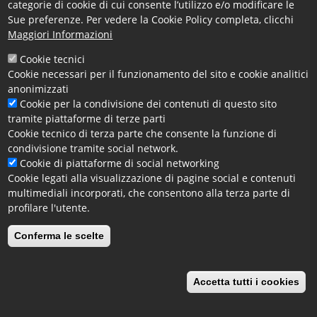
categorie di cookie di cui consente l’utilizzo e/o modificare le
art. 1
Sue preferenze. Per vedere la Cookie Policy completa, clicchi
Maggiori Informazioni
Pagina verificata il 30.05.2025
Cookie tecnici
Link Interni
Cookie necessari per il funzionamento del sito e cookie analitici
Criteri e modalità
anonimizzati
Atti di concessione
Cookie per la condivisione dei contenuti di questo sito
Albo dei Beneficiari
tramite piattaforme di terze parti
Cookie tecnico di terza parte che consente la funzione di
Facebook
X
Email
condivisione tramite social network.
Cookie di piattaforme di social networking
Cookie legati alla visualizzazione di pagine social e contenuti
multimediali incorporati, che consentono alla terza parte di
profilare l'utente.
Conferma le scelte
Accetta tutti i cookies
Revoca il consenso