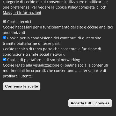
categorie di cookie di cui consente l’utilizzo e/o modificare le
Per ulteriori informazioni consultare il
sito dell’Ufficio
Sue preferenze. Per vedere la Cookie Policy completa, clicchi
Italiano Brevetti e Marchi (UIBM) dove è presente
Maggiori Informazioni
anche la modulistica vigente
.
Cookie tecnici
Orari di ricezione utenti
: Visita la
pagina relativa agli
Cookie necessari per il funzionamento del sito e cookie analitici
orari di ricevimento
per la parte riferita all'
Ufficio 7 -
anonimizzati
Sportelli Polifunzionali
.
Cookie per la condivisione dei contenuti di questo sito
Per ulteriori informazioni contattare la
Dr.ssa
tramite piattaforme di terze parti
Patrizia Tarsitano
Cookie tecnico di terza parte che consente la funzione di
Tel. 0984 815 325 - email:
condivisione tramite social network.
patrizia.tarsitano@cs.camcom.it
Cookie di piattaforme di social networking
Cookie legati alla visualizzazione di pagine social e contenuti
Aggiornamento Modulistica:
15-01-2018
multimediali incorporati, che consentono alla terza parte di
profilare l'utente.
Link Interni
Torna alla pagina principale dei Brevetti e Marchi
Conferma le scelte
Tag
Modelli di Utilità
Facebook
X
Email
Accetta tutti i cookies
Revoca il consenso