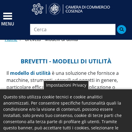
Salta
al
contenuto
principale

Home
Brevetti - Modelli di utilità
BREVETTI - MODELLI DI UTILITÀ
Il
modello di utilità
è una soluzione che fornisce a
macchine, strumenti, utensili ed oggetti in genere,
Impostazioni Privacy
particolare efficacia o comodità di applicazione o
d’impiego.
Questo sito utilizza cookie tecnici e cookie analitici
Da ciò discende che il modello di utilità deve essere
anonimizzati. Per consentire specifiche funzionalità quali la
in grado di apportare vantaggi rispetto a qualcosa
condivisione e/o la visione di contenuti, possono essere
che già esiste e che questi vantaggi siano di natura
installati, solo previo Suo consenso, cookie di terze parti che
consentono alla terza parte di profilare gli utenti. Tramite
tecnica, nuovi e suscettibili di applicazione
questo banner, può accettare tutti i cookies, selezionare le
industriale.