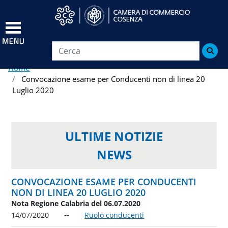
Salta
al
contenuto
principale

Home
Convocazione esame per Conducenti non di linea 20
Luglio 2020
ULTIME NOTIZIE
NEWS
CONVOCAZIONE ESAME PER CONDUCENTI
NON DI LINEA 20 LUGLIO 2020
Nota Regione Calabria del 06.07.2020
14/07/2020
Ruolo conducenti