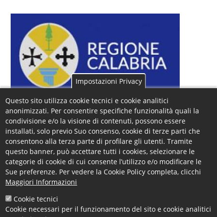
Impostazioni Privacy
Questo sito utilizza cookie tecnici e cookie analitici
Con riferimento alla
nota del 06.07.2020 (acquisita al
anonimizzati. Per consentire specifiche funzionalità quali la
protocollo camerale n. 12021 del 06.07.2020)
, il
condivisione e/o la visione di contenuti, possono essere
installati, solo previo Suo consenso, cookie di terze parti che
Dipartimento Infrastrutture, Lavori Pubblici, Mobilità
consentono alla terza parte di profilare gli utenti. Tramite
della
Regione Calabria
, ha comunicato che
in data
questo banner, può accettare tutti i cookies, selezionare le
20 Luglio 2020
, si terrà la seduta d'esame secondo il
categorie di cookie di cui consente l’utilizzo e/o modificare le
calendario orario presente nella nota, presso la
Sue preferenze. Per vedere la Cookie Policy completa, clicchi
Cittadella Regionale - Località Germaneto di Catanzaro
.
Maggiori Informazioni
Cookie tecnici
Tale convocazione segue il completamento delle
Cookie necessari per il funzionamento del sito e cookie analitici
attività della seduta del 11 marzo 2020, già rinviata a