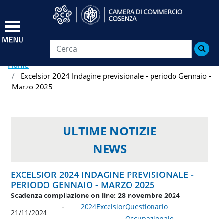
Salta
al
contenuto
principale

Home
Excelsior 2024 Indagine previsionale - periodo Gennaio -
Marzo 2025
ULTIME NOTIZIE
NEWS
EXCELSIOR 2024 INDAGINE PREVISIONALE -
PERIODO GENNAIO - MARZO 2025
Scadenza compilazione on line: 28 novembre 2024
2024
Excelsior
Questionario
21/11/2024
Occupazionale