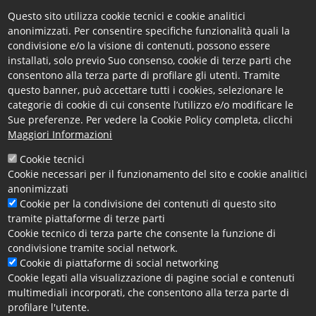
Statistico Nazionale
e
la scadenza per la
Questo sito utilizza cookie tecnici e cookie analitici
compilazione
è fissata
entro giovedì 28 novembre
anonimizzati. Per consentire specifiche funzionalità quali la
2024
, salvo proroghe che saranno, eventualmente,
condivisione e/o la visione di contenuti, possono essere
indicate su questa pagina.
installati, solo previo Suo consenso, cookie di terze parti che
consentono alla terza parte di profilare gli utenti. Tramite
Le imprese che compilano integralmente il
questo banner, può accettare tutti i cookies, selezionare le
questionario,
NON verranno più incluse nel
categorie di cookie di cui consente l’utilizzo e/o modificare le
campione d’indagine per i prossimi tre trimestri.
Sue preferenze. Per vedere la Cookie Policy completa, clicchi
Maggiori Informazioni
Per l'
assistenza alle imprese
della provincia di
Cookie tecnici
Cosenza circa la compilazione del questionario
Cookie necessari per il funzionamento del sito e cookie analitici
Excelsior,
gli uffici camerali sono a disposizione
anonimizzati
negli orari d'ufficio
Cookie per la condivisione dei contenuti di questo sito
ai recapiti
0984 815 259 -
0984
tramite piattaforme di terze parti
815 213 - 0984 815 254 - 0984 815 256 -
0984 815 265
-
Cookie tecnico di terza parte che consente la funzione di
0984 815 267
.
condivisione tramite social network.
Cookie di piattaforme di social networking
Per approfondimenti sul
progetto Excelsior
visita la
Cookie legati alla visualizzazione di pagine social e contenuti
pagina dedicata
.
multimediali incorporati, che consentono alla terza parte di
profilare l'utente.