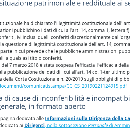
tuazione patrimoniale e reddituale ai se
tuzionale ha dichiarato l'illegittimità costituzionale dell' ar
ni pubblichino i dati di cui all'art. 14, comma 1, lettera f) (c
 conferiti, ivi inclusi quelli conferiti discrezionalmente dall'
la questione di legittimità costituzionale dell'art. 14, comma
arte in cui prevede che le pubbliche amministrazioni pubblichi
li, a qualsiasi titolo conferiti.
el 7 marzo 2018 è stata sospesa l’efficacia l’efficacia del
lla pubblicazione dei dati di cui all’art. 14 co. 1-ter ultimo 
a della Corte Costituzionale n. 20/2019 sugli obblighi di pibbl
it/documenti/comunicatistampa/CC_CS_20190221124915.pdf
di cause di inconferibilità e incompatibili
 generale, in formato aperto
a pagina dedicata alle
Informazioni sulla Dirigenza della 
 dedicato ai
Dirigenti
, nella sottosezione
Personale
di Ammini