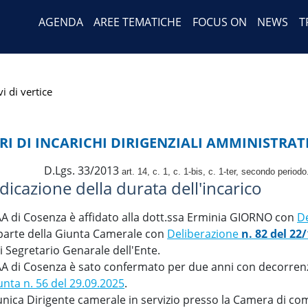
Header Menu
Salta
AGENDA
AREE TEMATICHE
FOCUS ON
NEWS
T
al
contenuto
principale
i di vertice
RI DI INCARICHI DIRIGENZIALI AMMINISTRATI
D.Lgs. 33/2013
a
rt. 14, c. 1,
c. 1-bis, c. 1-ter, secondo periodo
ndicazione della durata dell'incarico
IAA di Cosenza è affidato alla dott.ssa Erminia GIORNO con
De
a parte della Giunta Camerale con
Deliberazione
n. 82 del 22
i Segretario Genarale dell'Ente.
AA di Cosenza è sato confermato per due anni con decorrenza
unta n. 56 del 29.09.2025
.
nica Dirigente camerale in servizio presso la Camera di comm