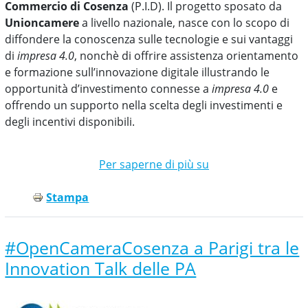
Commercio di Cosenza
(P.I.D). Il progetto sposato da
Unioncamere
a livello nazionale, nasce con lo scopo di
diffondere la conoscenza sulle tecnologie e sui vantaggi
di
impresa 4.0
, nonchè di offrire assistenza orientamento
e formazione sull’innovazione digitale illustrando le
opportunità d’investimento connesse a
impresa 4.0
e
offrendo un supporto nella scelta degli investimenti e
degli incentivi disponibili.
Per saperne di più su
7
dicembre
Stampa
2017
al
via
#OpenCameraCosenza a Parigi tra le
il
Punto
Innovation Talk delle PA
Impresa
Digitale