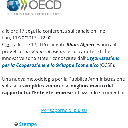
-
PID
alle ore 17 segui la conferenza sul canale on line
Lun, 11/20/2017 - 12:00
Oggi, alle ore 17, il Presidente
Klaus Algieri
esporrà il
progetto
OpenCameraCosenza
le cui caratteristiche
innovative sono state riconosciute dall'
Organizzazione
per la Cooperazione e lo Sviluppo Economico
(OCSE).
Una nuova metodologia per la Pubblica Amministrazione
volta alla
semplificazione
ed al
miglioramento del
rapporto tra l'Ente e le imprese
, utilizzando strumenti d
Per saperne di più su
#OpenCameraCos
a
Stampa
Parigi