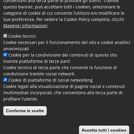
consentono alla terza parte di profilare gli utenti. Tramite
sabato 4 novembre alle 15:30
nella Camera di
questo banner, può accettare tutti i cookies, selezionare le
Commercio di Cosenza.
categorie di cookie di cui consente l’utilizzo e/o modificare le
Sue preferenze. Per vedere la Cookie Policy completa, clicchi
Maggiori Informazioni
Per saperne di più su
Il
governatore
Cookie tecnici
Cookie necessari per il funzionamento del sito e cookie analitici
Stampa
Oliverio
anonimizzati
presenta
Cookie per la condivisione dei contenuti di questo sito
alla
tramite piattaforme di terze parti
#OpenCameraCosenza
Camera
Cookie tecnico di terza parte che consente la funzione di
di
condivisione tramite social network.
Inviato da
massimiliano.m…
il
Mar, 02/28/2017 - 09:50
Commercio
Cookie di piattaforme di social networking
Stampa
lo
Cookie legati alla visualizzazione di pagine social e contenuti
multimediali incorporati, che consentono alla terza parte di
studio
profilare l'utente.
di
La camera
fattibilità
Conferma le scelte
del
Inviato da
sergio_rinaldi_1
il
Ven, 03/18/2016 - 15:07
nuovo
Stampa
ospedale
Accetta tutti i cookies