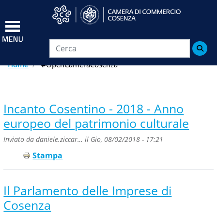
Salta
al
contenuto
principale

Home
#OpenCameraCosenza
Incanto Cosentino - 2018 - Anno
europeo del patrimonio culturale
Inviato da
daniele.ziccar…
il
Gio, 08/02/2018 - 17:21
Stampa
Il Parlamento delle Imprese di
Cosenza